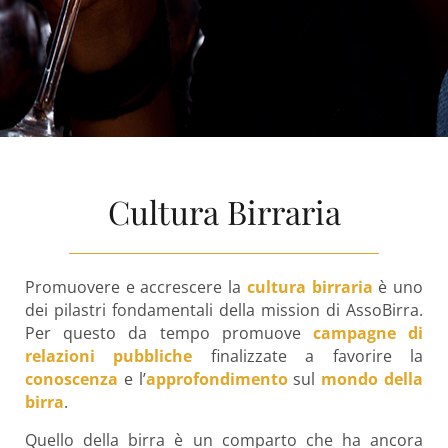
Cultura Birraria
Promuovere e accrescere la
cultura birraria
è uno
dei pilastri fondamentali della mission di AssoBirra.
Per questo da tempo promuove
campagne di
relazioni pubbliche
finalizzate a favorire la
conoscenza
e l’
approfondimento
sul
mondo della
birra
.
Quello della birra è un comparto che ha ancora