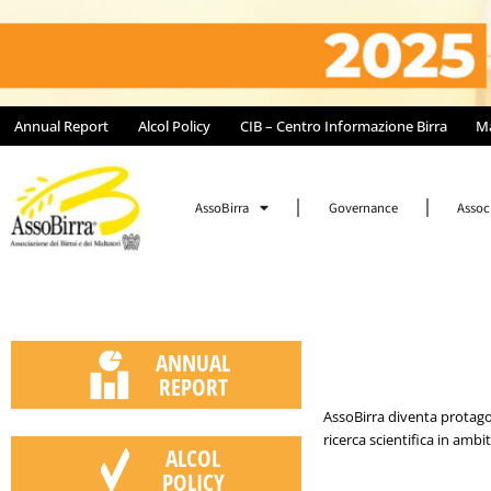
Annual Report
Alcol Policy
CIB – Centro Informazione Birra
M
AssoBirra
Governance
Associ
ANNUAL
REPORT
AssoBirra diventa protago
ricerca scientifica in ambit
ALCOL
POLICY