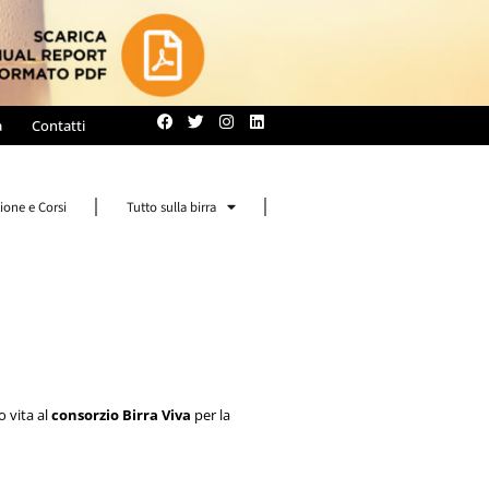
a
Contatti
ione e Corsi
Tutto sulla birra
 vita al
consorzio Birra Viva
per la