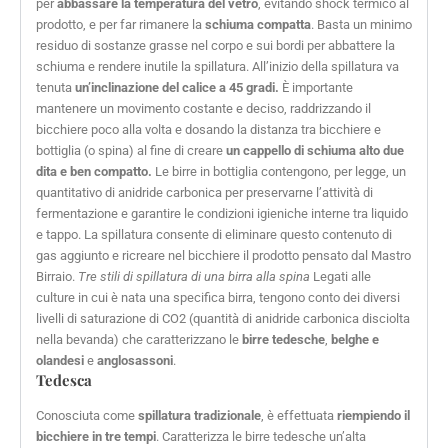
per
abbassare la temperatura del vetro
, evitando shock termico al
prodotto, e per far rimanere la
schiuma compatta
. Basta un minimo
residuo di sostanze grasse nel corpo e sui bordi per abbattere la
schiuma e rendere inutile la spillatura. All’inizio della spillatura va
tenuta
un’inclinazione del calice a 45 gradi.
È importante
mantenere un movimento costante e deciso, raddrizzando il
bicchiere poco alla volta e dosando la distanza tra bicchiere e
bottiglia (o spina) al fine di creare
un cappello di schiuma alto due
dita e ben compatto.
Le birre in bottiglia contengono, per legge, un
quantitativo di anidride carbonica per preservarne l’attività di
fermentazione e garantire le condizioni igieniche interne tra liquido
e tappo. La spillatura consente di eliminare questo contenuto di
gas aggiunto e ricreare nel bicchiere il prodotto pensato dal Mastro
Birraio.
Tre stili di spillatura di una birra alla spina
Legati alle
culture in cui è nata una specifica birra, tengono conto dei diversi
livelli di saturazione di CO2 (quantità di anidride carbonica disciolta
nella bevanda) che caratterizzano le
birre tedesche
,
belghe e
olandesi
e
anglosassoni
.
Tedesca
Conosciuta come
spillatura tradizionale
, è effettuata
riempiendo il
bicchiere in tre tempi
. Caratterizza le birre tedesche un’alta