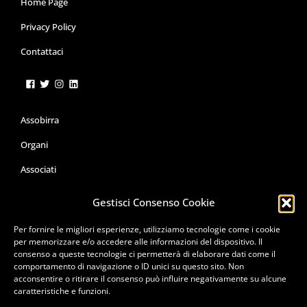
Home Page
Privacy Policy
Contattaci
Assobirra
Organi
Associati
Servizi
Gestisci Consenso Cookie
Le Campagne
Per fornire le migliori esperienze, utilizziamo tecnologie come i cookie
per memorizzare e/o accedere alle informazioni del dispositivo. Il
Pubblicazioni
consenso a queste tecnologie ci permetterà di elaborare dati come il
comportamento di navigazione o ID unici su questo sito. Non
Formazione e Corsi
acconsentire o ritirare il consenso può influire negativamente su alcune
caratteristiche e funzioni.
Premio Cerevisia