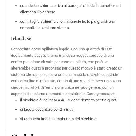
quando la schiuma arriva al bordo, si chiude il rubinetto e si
allontana il bicchiere
con il taglia-schiuma si eliminano le bolle più grandi e si
compatta la schiuma stessa
Irlandese
Conosciuta come
spillatura legale
. Con una quantità di CO2
decisamente bassa, la birra irlandese necessiterebbe di una
contro-pressione elevata per essere spillata, che però ne
altererebbe gusto e proprietà: per questo motivo è stato creato un
sistema che spinge la birra con una miscela di azoto e anidride
carbonica fino al rubinetto, dotato di uno speciale beccuccio con
cinque microfori. Un’emulsione unica nel suo genere, con un
cappello di schiuma cremosa e persistente.
Come procedere
il bicchiere è inclinato a 45° e viene riempito per tre quarti
si lascia decantare per 2 minuti
si rabbocca fino al riempimento del bicchiere