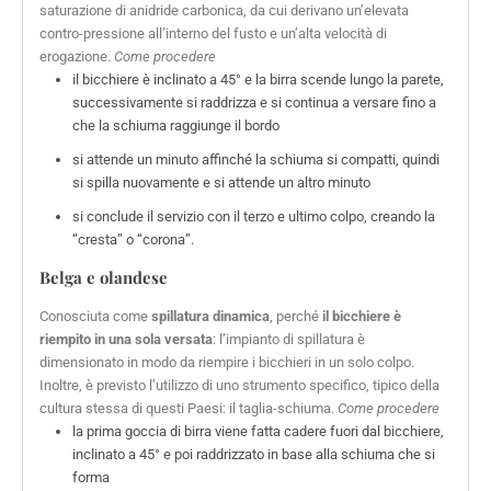
saturazione di anidride carbonica, da cui derivano un’elevata
contro-pressione all’interno del fusto e un’alta velocità di
erogazione.
Come procedere
il bicchiere è inclinato a 45° e la birra scende lungo la parete,
successivamente si raddrizza e si continua a versare fino a
che la schiuma raggiunge il bordo
si attende un minuto affinché la schiuma si compatti, quindi
si spilla nuovamente e si attende un altro minuto
si conclude il servizio con il terzo e ultimo colpo, creando la
“cresta” o “corona”.
Belga e olandese
Conosciuta come
spillatura dinamica
, perché
il bicchiere è
riempito in una sola versata
: l’impianto di spillatura è
dimensionato in modo da riempire i bicchieri in un solo colpo.
Inoltre, è previsto l’utilizzo di uno strumento specifico, tipico della
cultura stessa di questi Paesi: il taglia-schiuma.
Come procedere
la prima goccia di birra viene fatta cadere fuori dal bicchiere,
inclinato a 45° e poi raddrizzato in base alla schiuma che si
forma